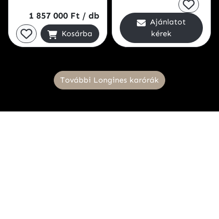
1 857 000 Ft
/ db
Ajánlatot
Kosárba
kérek
További Longines karórák
Üzletünkben a minőségi, márkás óra-ékszer
értékesítése mellett, magas színvonalú garanciális és
szervíz háttér működik, a szakma legmagasabb
felszereltségű műhelyében.