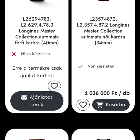
L26294783,
L23574872,
L2.629.4.78.3
L2.357.4.87.2 Longines
Longines Master
Master Collection
Collection automata
automata női karóra
férfi karóra (40mm)
(34mm)
Nincs készleten
Van készleten
Erre a termékre csak
ajánlat kérhető
1 026 000 Ft
/ db
Ajánlatot
kérek
Kosárba