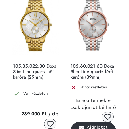
105.35.022.30 Doxa
105.60.021.60 Doxa
Slim Line quartz női
Slim Line quartz férfi
karóra (29mm)
karóra (39mm)
Nincs készleten
Van készleten
Erre a termékre
csak ajánlat kérhető
289 000 Ft
/ db
Ajánlatot