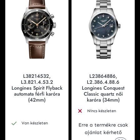
L38214532,
L23864886,
L3.821.4.53.2
L2.386.4.88.6
Longines Spirit Flyback
Longines Conquest
automata férfi karóra
Classic quartz női
(42mm)
karóra (34mm)
Nincs készleten
Van készleten
Erre a termékre csak
ajánlat kérhető