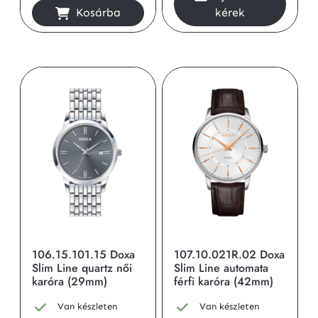
Kosárba
kérek
106.15.101.15 Doxa
107.10.021R.02 Doxa
Slim Line quartz női
Slim Line automata
karóra (29mm)
férfi karóra (42mm)
Van készleten
Van készleten